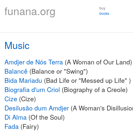
funana.org
buy
books
Music
Amdjer de Nós Terra
(A Woman of Our Land)
Balancê
(Balance or "Swing")
Bida Mariadu
(Bad Life or "Messed up Life" )
Biografia d'um Criol
(Biography of a Creole)
Cize
(Cize)
Desilusão dum Amdjer
(A Woman's Disillusi
Di Alma
(Of the Soul)
Fada
(Fairy)