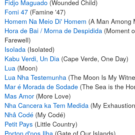
Fidjo Maguado
(Wounded Child)
Fomi 47
(Famine '47)
Homem Na Meio Di' Homem
(A Man Among 
Hora de Bai / Morna de Despidida
(Moment of
Farewell)
Isolada
(Isolated)
Kabu Verdi, Un Dia
(Cape Verde, One Day)
Lua
(Moon)
Lua Nha Testemunha
(The Moon Is My Witne
Mar é Morada de Sodade
(The Sea is the Ho
Mas Amor
(More Love)
Nha Cancera ka Tem Medida
(My Exhaustion
Nhâ Codé
(My Codé)
Petit Pays
(Little Country)
Porton d'nos Ilha
(Gate of Our Islands)